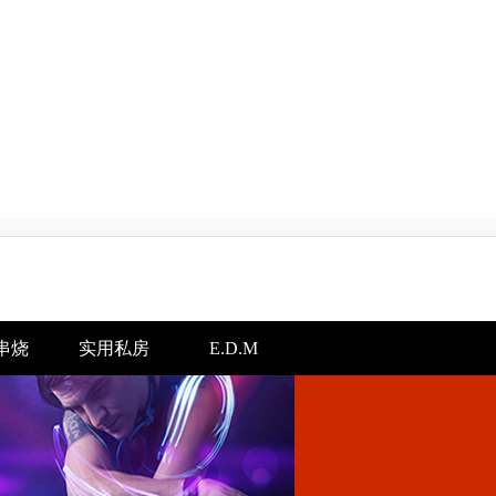
串烧
实用私房
E.D.M