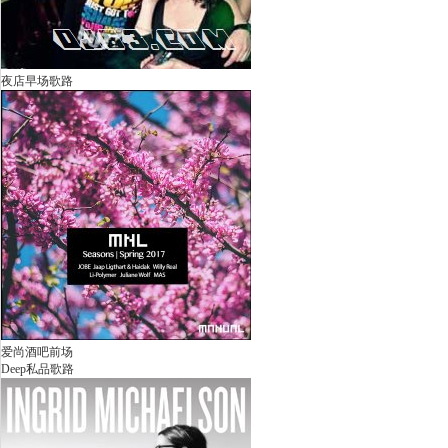
夜店早场歌路
爱尚酒吧前场
Deep私品歌路