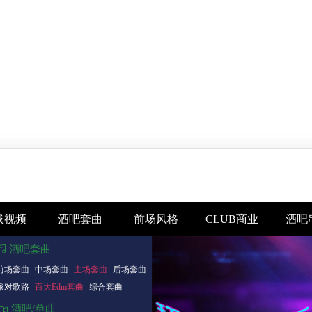
载视频
酒吧套曲
前场风格
CLUB商业
酒吧
酒吧套曲
前场套曲
中场套曲
主场套曲
后场套曲
派对歌路
百大Edm套曲
综合套曲
酒吧/单曲