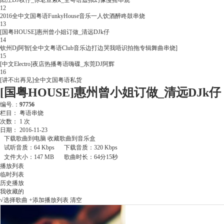
阳江DJ权仔_你老豆索k_全粤语虚拟幻像慢摇串烧
12
2016全中文国粤语FunkyHouse音乐一人饮酒醉咚鼓串烧
13
[国粤HOUSE]惠州曾小姐订做_清远DJk仔
14
钦州Dj阿智[全中文粤语Club音乐边打边哭我唔识拍拖专辑舞曲串烧]
15
[中文Electro]夜店热播粤语嗨碟_东莞DJ阿辉
16
[讲不出再见]全中文国粤语私货
[国粤HOUSE]惠州曾小姐订做_清远DJk仔
编号.：
97756
栏目：
粤语串烧
次数：
1
次
日期：
2016-11-23
下载歌曲到电脑
收藏歌曲到音乐盒
试听音质：64 Kbps
下载音质：320 Kbps
文件大小：147 MB
歌曲时长：64分15秒
播放列表
临时列表
历史播放
我收藏的
√选择歌曲
+添加播放列表
清空