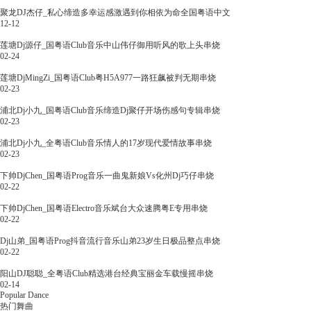
聚龙DJ杰仔_私心缔造多幸运感激遇到你相依为命全国粤语中文
12-12
莲塘Dj源仔_国粤语Club音乐中山伟仔御用听风的歌上头串烧
02-24
莲塘DjMingZi_国粤语Club粤H5A977一路狂飙被判无期串烧
02-23
浦北Dj小九_国粤语Club音乐缔造Dj聚仔开场伤感句专辑串烧
02-23
浦北Dj小九_全粤语Club音乐情人的17岁现代爱情故事串烧
02-23
下帅DjChen_国粤语Prog音乐一曲鬼新娘Vs化州Dj巧仔串烧
02-22
下帅DjChen_国粤语Electro音乐斌台大众速腾粤E专用串烧
02-22
Dj山弟_国粤语Prog抖音流行音乐山弟23岁生日极品整点串烧
02-22
阳山DJ聪聪_全粤语Club精选港台经典宝丽金车载慢摇串烧
02-14
Popular Dance
热门舞曲