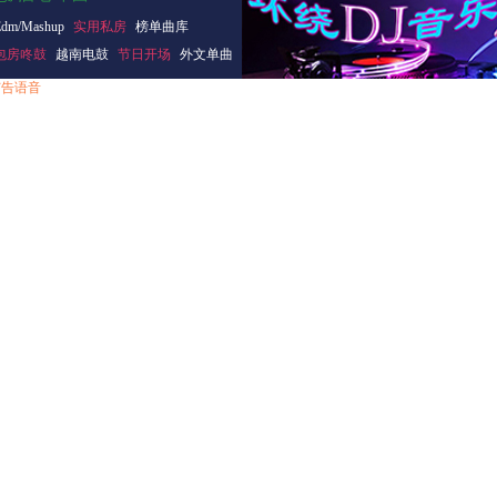
Edm/Mashup
实用私房
榜单曲库
包房咚鼓
越南电鼓
节日开场
外文单曲
广告语音