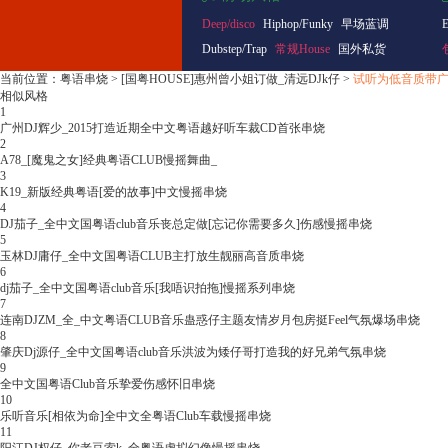
Deep/disco
Hiphop/Funky
早场蓝调
Dubstep/Trap
常规House
国外私货
当前位置：
粤语串烧
>
[国粤HOUSE]惠州曾小姐订做_清远DJk仔
>
试听为低音质带
相似风格
1
广州DJ辉少_2015打造近期全中文粤语越好听车裁CD首张串烧
2
A78_[魔鬼之女]经典粤语CLUB慢摇舞曲_
3
K19_新版经典粤语[爱的故事]中文慢摇串烧
4
DJ茄子_全中文国粤语club音乐丧总定做[忘记你需要多久]伤感慢摇串烧
5
玉林DJ庸仔_全中文国粤语CLUB主打放生靓丽高音质串烧
6
dj茄子_全中文国粤语club音乐[我唔识拍拖]慢摇系列串烧
7
连南DJZM_全_中文粤语CLUB音乐蛊惑仔主题友情岁月包房挺Feel气氛爆场串烧
8
肇庆Dj源仔_全中文国粤语club音乐洪波为矮仔哥打造我的好兄弟气氛串烧
9
全中文国粤语Club音乐挚爱伤感怀旧串烧
10
乐听音乐[相依为命]全中文全粤语Club车载慢摇串烧
11