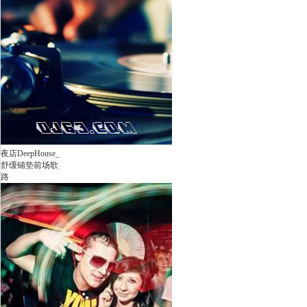
夜店DeepHouse_
舒缓铺垫前场歌
路