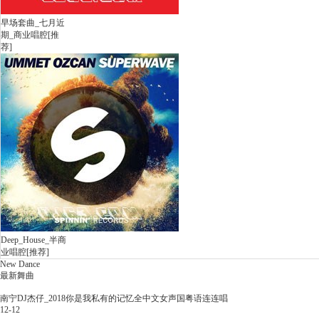
早场套曲_七月近
期_商业唱腔[推
荐]
Deep_House_半商
业唱腔[推荐]
New Dance
最新舞曲
南宁DJ杰仔_2018你是我私有的记忆全中文女声国粤语连连唱
12-12