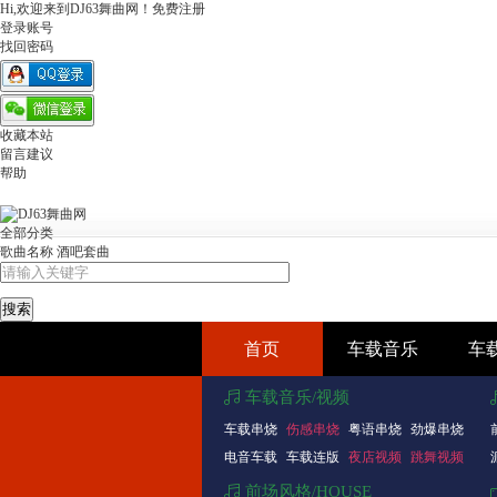
Hi,欢迎来到DJ63舞曲网！
免费注册
登录账号
找回密码
收藏本站
留言建议
帮助
全部分类
歌曲名称
酒吧套曲
首页
车载音乐
车
车载音乐/视频
车载串烧
伤感串烧
粤语串烧
劲爆串烧
电音车载
车载连版
夜店视频
跳舞视频
前场风格/HOUSE