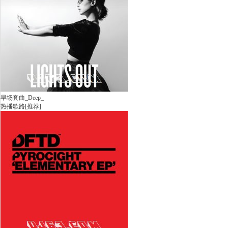
早场套曲_Deep_
热播歌路[推荐]