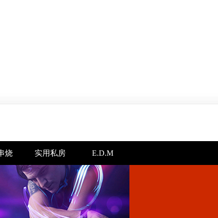
串烧
实用私房
E.D.M