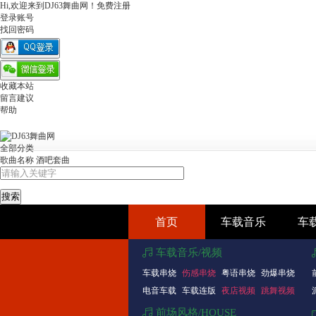
Hi,欢迎来到DJ63舞曲网！
免费注册
登录账号
找回密码
收藏本站
留言建议
帮助
全部分类
歌曲名称
酒吧套曲
首页
车载音乐
车
车载音乐/视频
车载串烧
伤感串烧
粤语串烧
劲爆串烧
电音车载
车载连版
夜店视频
跳舞视频
前场风格/HOUSE