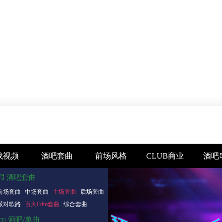
载视频
酒吧套曲
前场风格
CLUB商业
酒吧
酒吧套曲
前场套曲
中场套曲
主场套曲
后场套曲
派对歌路
百大Edm套曲
综合套曲
酒吧/单曲