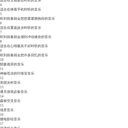
适合在互相磨合时听的音乐
4
适合在捧着手机时听的音乐
5
听到前奏就会想想紧紧拥抱你的音乐
6
适合在重返故乡时听的音乐
7
听到前奏就会感到冲动难奈的音乐
8
适合在心情极其不好时听的音乐
9
听到前奏就会想许多回忆的音乐
10
阴森诡异的音乐
11
神秘苍凉的印第安音乐
12
美国乡村音乐
13
通关游戏必备音乐
14
森林空灵音乐
15
场景音乐
16
微电影轻音乐
17