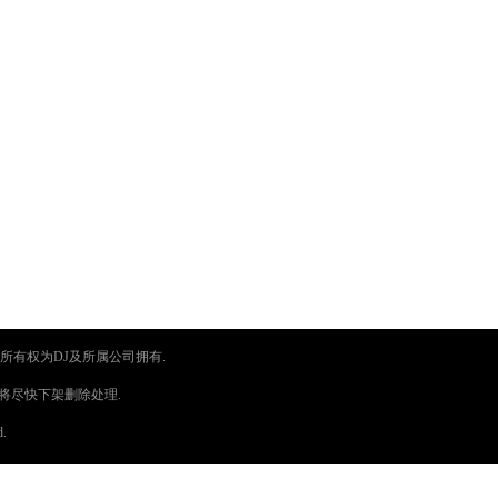
所有权为DJ及所属公司拥有.
将尽快下架删除处理.
d.