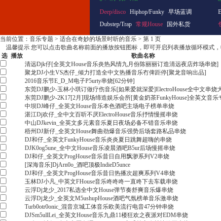
Deep/disco
Hiphop/Funky
早场蓝调
Dubstep/Trap
常规House
国外私货
当前位置：
音乐专题
>
适合在奇妙的场景时听的音乐
> 第 1 页
温馨提示
您可以点击歌曲名称前面的播放按钮图标，即可开启列表播放循环模式，
选
播放
歌曲名称
清远Djk仔[全英文House音乐炎热风情九月份陈丽丽订造清远夜店炸场串烧]
聚龙DJ小生VS杰仔_倾力打造全中文热播音乐冇俾距停[聚龙音响出品]
2016音乐节E_D_M电子P5urty串烧[62分钟]
东莞DJ鹏少-玉林小琪订做疗伤音乐[如果爱就深爱]ElectroHouse全中文串
东莞DJ鹏少-2K17[2月]现场缔造娱乐会所[黄金奶茶FunkyHouse]全英文音
中坝DJ峰仔_全英文House音乐本色酒吧主场电子榜单串烧
湛江Dj欢仔_全中文百听不厌ElectroHouse音乐抒情慢摇串烧
中山DJkevin_全英文多元素音乐夏日夜场必备不错音乐串烧
梧州DJ新仔_全英文House舞曲劲爆音乐强势后场套路私品串烧
DJ和仔_全英文FunkyHouse音乐炎炎夏日跳舞超嗨的串烧
DJK0og5une_全中文House音乐凌晨酒吧B5ur后场慢摇串烧
DJ和仔_全英文ProgHouse音乐昔日自用飘渺系列V2串烧
[深海音乐]DjArn0o_酒吧顶极IndieD5unce
DJ和仔_全英文ProgHouse音乐昔日热播次超爽系列V4串烧
玉林DJ小凡_中英文FHouse音乐咚咚咚一直咚下去车载串烧
云浮Dj龙少_2017私选全中文House弹节奏舒爽音乐爆串烧
云浮Dj龙少_全英文M5ushupHouse酒吧气氛榜单音乐激串烧
Turb0otr0onic_混音京城工体音乐欧美流行电音47分钟串烧
DJSm5ullLei_全英文House音乐九鼎11楼狂欢之夜派对EDM串烧