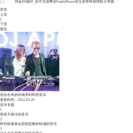
四会DJ城仔_全中文国粤语FunkyHouse音乐首章咚鼓情歌王串烧
首页
上页
1
下页
尾页
适合在奇妙的场景时听的音乐
更新时间：2022-03-20
音乐专题
专辑介绍：
DJ63舞曲网整理最新最好听的
1
一些关于奇妙的场景的歌曲,每天推荐最新
形容天很冷的音乐
最好听的劲爆的一些关于奇妙的场景的音
2
听到前奏就会想初恋般的快感的音乐
乐在线试听下载!
3