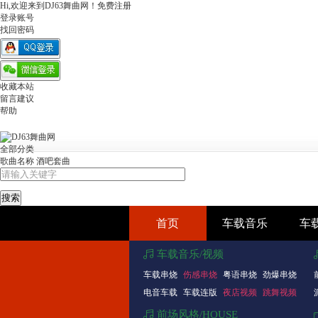
Hi,欢迎来到DJ63舞曲网！
免费注册
登录账号
找回密码
收藏本站
留言建议
帮助
全部分类
歌曲名称
酒吧套曲
首页
车载音乐
车
车载音乐/视频
车载串烧
伤感串烧
粤语串烧
劲爆串烧
电音车载
车载连版
夜店视频
跳舞视频
前场风格/HOUSE