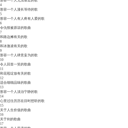
形容一个人无法靠近的歌
4
形容一个人漫长等待的歌
5
形容一个人有人疼有人爱的歌
6
令仇恨被原谅的歌曲
7
和路边摊有关的歌
8
和冰激凌有关的歌
9
形容一个人肆意妄为的歌
10
令人回首一笑的歌曲
11
和花苞绽放有关的歌
12
适合细细品味的歌曲
13
形容一个人淡泊宁静的歌
14
心里过往历历在目时想听的歌
15
关于人生价值的歌曲
16
关于剑的歌曲
17