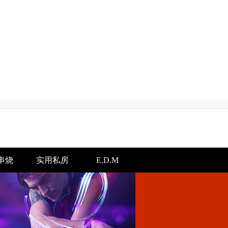
串烧
实用私房
E.D.M