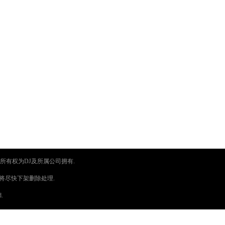
所有权为DJ及所属公司拥有.
将尽快下架删除处理.
d.