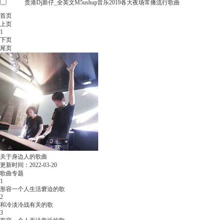
贵港Dj新仔_全英文M5ushup音乐2019各大夜场常播流行歌曲
首页
上页
1
下页
尾页
关于身边人的歌曲
更新时间：2022-03-20
歌曲专题
专辑介绍：
DJ63舞曲网整理最新最好听的
1
一些关于身边人的歌曲,每天推荐最新最好
形容一个人生活窘迫的歌
听的劲爆的一些关于身边人的音乐在线试
2
和冷淡冷战有关的歌
听下载!
3