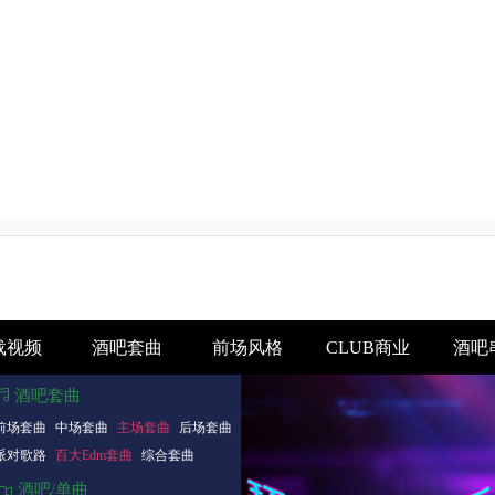
载视频
酒吧套曲
前场风格
CLUB商业
酒吧
酒吧套曲
前场套曲
中场套曲
主场套曲
后场套曲
派对歌路
百大Edm套曲
综合套曲
酒吧/单曲