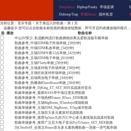
Deep/disco
Hiphop/Funky
早场蓝调
Dubstep/Trap
常规House
国外私货
当前位置：
音乐专题
>
关于身边人的歌曲
> 第 1 页
温馨提示
您可以点击歌曲名称前面的播放按钮图标，即可开启列表播放循环模式，
选
播放
歌曲名称
中山DJ荣少_私选酷狗流行歌曲拥抱你离去柔歌连版车载串烧
歌曲参考_中场EDM电子炸场串烧_[58分钟]
歌曲参考_中场EDM私改串烧_[54分钟]
歌曲参考_主场EDM午夜12点串烧_[42分钟]
歌曲参考_主场EDM电子串烧_[61分钟]
歌曲参考_主场P5urty串烧_[50分钟]
歌曲参考_主场派对电子炸场串烧_[58分钟]
歌曲参考_主场狂欢派对炸场串烧_[45分钟]
歌曲参考_后场商业电子串烧_[44分钟]
歌曲参考_热播场B5ussHouse串烧_[36分钟]
歌曲串烧参考_DjKing_ET_SET_MIX实战派对音乐
歌曲串烧参考_最新BASS早中场过渡实用歌路
歌曲串烧参考_中场热榜Future_B5uss_EDM歌路
歌曲串烧参考_主场BigRoom_H5urdstye现场歌路
歌曲串烧参考_主场EDM_BigRoom_Tr5up派对歌路
歌曲串烧参考_主场百大多元素派对实战歌路
歌曲串烧参考_推荐Sp5uce九街万汇中心多元素现场实战派对歌路
歌曲串烧参考_推荐广泛百大电子音乐PsyTr5unce_SET_MIX歌路
DjC0oc0o仔_全英文House音乐多元素热播歌曲一浪接一浪气氛串烧