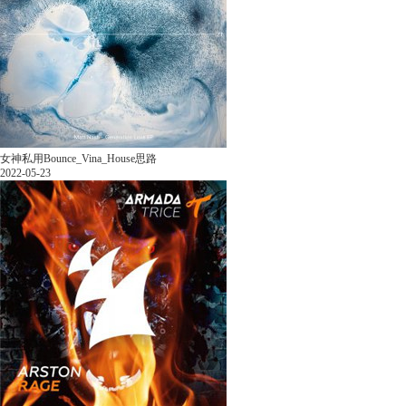
女神私用Bounce_Vina_House思路
2022-05-23