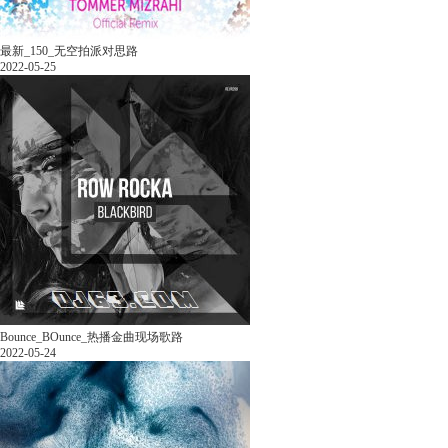
最新_150_无空拍派对思路
2022-05-25
Bounce_BOunce_热播金曲现场歌路
2022-05-24